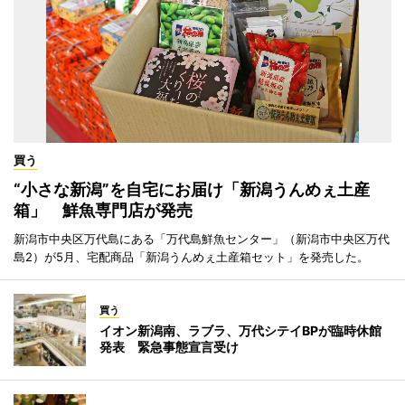
買う
“小さな新潟”を自宅にお届け「新潟うんめぇ土産
箱」 鮮魚専門店が発売
新潟市中央区万代島にある「万代島鮮魚センター」（新潟市中央区万代
島2）が5月、宅配商品「新潟うんめぇ土産箱セット」を発売した。
買う
イオン新潟南、ラブラ、万代シテイBPが臨時休館
発表 緊急事態宣言受け