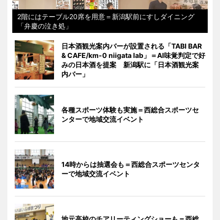
2階にはテーブル20席を用意＝新潟駅前にすしダイニング
「弁慶の泣き処」
日本酒観光案内バーが設置される「TABI BAR
& CAFE/km-0 niigata lab」＝AI味覚判定で好
みの日本酒を提案 新潟駅に「日本酒観光案
内バー」
各種スポーツ体験も実施＝西総合スポーツセ
ンターで地域交流イベント
14時からは抽選会も＝西総合スポーツセンタ
ーで地域交流イベント
地元高校のチアリーティングショーも＝西総