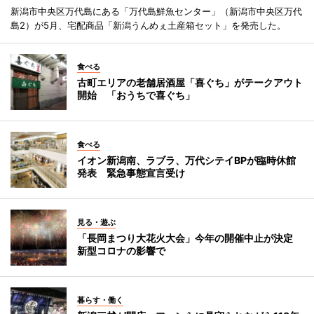
新潟市中央区万代島にある「万代島鮮魚センター」（新潟市中央区万代
島2）が5月、宅配商品「新潟うんめぇ土産箱セット」を発売した。
食べる
古町エリアの老舗居酒屋「喜ぐち」がテークアウト
開始 「おうちで喜ぐち」
食べる
イオン新潟南、ラブラ、万代シテイBPが臨時休館
発表 緊急事態宣言受け
見る・遊ぶ
「長岡まつり大花火大会」今年の開催中止が決定
新型コロナの影響で
暮らす・働く