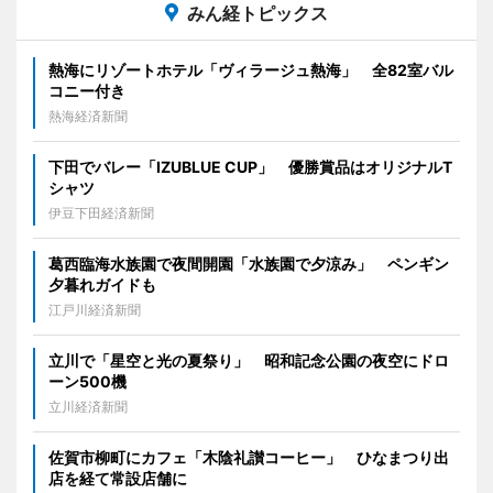
みん経トピックス
熱海にリゾートホテル「ヴィラージュ熱海」 全82室バル
コニー付き
熱海経済新聞
下田でバレー「IZUBLUE CUP」 優勝賞品はオリジナルT
シャツ
伊豆下田経済新聞
葛西臨海水族園で夜間開園「水族園で夕涼み」 ペンギン
夕暮れガイドも
江戸川経済新聞
立川で「星空と光の夏祭り」 昭和記念公園の夜空にドロ
ーン500機
立川経済新聞
佐賀市柳町にカフェ「木陰礼讃コーヒー」 ひなまつり出
店を経て常設店舗に